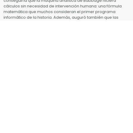
conseguiría que la máquina analítica de Babbage hiciera
cálculos sin necesidad de intervención humana: una fórmula
matemática que muchos consideran el primer programa
informático de la historia. Además, auguró también que las
máquinas serían capaces de hacer más cosas que solo realizar
cálculos: podrían entender símbolos y se podrían utilizar para
crear música o arte.
La computadora sobre la cual escribía, la máquina analítica o
máquina diferencial del inventor británico Charles Babbage,
nunca se construyó, pero sus escritos sobre computación han
provocado que Lovelace –quién murió de cáncer de útero el
1852, a los 36 años– se haya ganado el reconocimiento de ser la
primera persona a programar computadoras.
El lenguaje de programación Ada, desarrollado por el
Departamento de Defensa de los Estados Unidos, fue nombrado
así en homenaje a ella.
Todos sus hallazgos fueron fundamentales para la eventual
creación de la computadora.
Artista: Elisa Capdevila