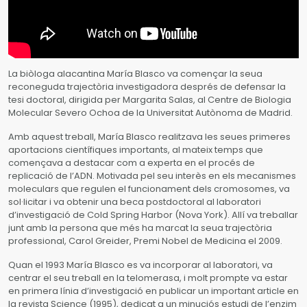
La biòloga alacantina María Blasco va començar la seua
reconeguda trajectòria investigadora després de defensar la
tesi doctoral, dirigida per Margarita Salas, al Centre de Biologia
Molecular Severo Ochoa de la Universitat Autònoma de Madrid.
Amb aquest treball, María Blasco realitzava les seues primeres
aportacions científiques importants, al mateix temps que
començava a destacar com a experta en el procés de
replicació de l’ADN. Motivada pel seu interès en els mecanismes
moleculars que regulen el funcionament dels cromosomes, va
sol·licitar i va obtenir una beca postdoctoral al laboratori
d’investigació de Cold Spring Harbor (Nova York). Allí va treballar
junt amb la persona que més ha marcat la seua trajectòria
professional, Carol Greider, Premi Nobel de Medicina el 2009.
Quan el 1993 María Blasco es va incorporar al laboratori, va
centrar el seu treball en la telomerasa, i molt prompte va estar
en primera línia d’investigació en publicar un important article en
la revista Science (1995), dedicat a un minuciós estudi de l’enzim