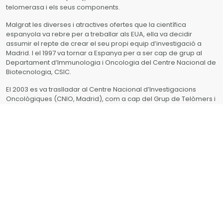
telomerasa i els seus components.
Malgrat les diverses i atractives ofertes que la científica
espanyola va rebre per a treballar als EUA, ella va decidir
assumir el repte de crear el seu propi equip d’investigació a
Madrid. I el 1997 va tornar a Espanya per a ser cap de grup al
Departament d’Immunologia i Oncologia del Centre Nacional de
Biotecnologia, CSIC.
El 2003 es va traslladar al Centre Nacional d’Investigacions
Oncològiques (CNIO, Madrid), com a cap del Grup de Telòmers i
Telomerasa i directora del Programa d’oncologia molecular.
El 2003 va ser la primera dona del món a rebre el prestigiós
premi suís de la Fundació del Càncer Josef Steiner, per la seua
aportació a l’aclariment del paper dels telòmers en el
desenvolupament del càncer. A l’any següent, 2004, va rebre la
Medalla d’Or de l’Organització Europea de Biologia Molecular
(EMBO), concedida a la millor investigadora europea o al millor
investigador europeu menor de 40 anys. El 2008, la Fundació
Körber, radicada a Hamburg, va distingir María Blasco amb el
Premi Ciència Europea, dotat amb 750.000 euros, per les
investigacions sobre el càncer. Dos anys més tard, el 2010, va ser
reconeguda amb el Premi Nacional d’Investigació Santiago