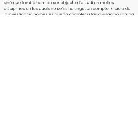
sinó que també hem de ser objecte d’estudi en moltes
disciplines en les quals no se’ns ha tingut en compte. El cicle de
la investigació només es queda complet si fas divulgació i arriba
a la ciutadania com succeeix amb aquest projecte Dones de
Ciència.
Artista: Laia Fernández-Pacheco
“motecualquiera”
Ubicació:
CEIP L’Albereda
C/ Luís García-Berlanga Martí, 27 46023 (València)