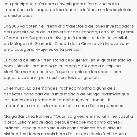
seu principal interès com a investigadora és reivindicar la
importància del paper de les dones i la infància en les societats
prehistòriques.
En 2006 va obtenir el Premi a la trajectòria de joves investigadors
del Consell Social de la Universitat de Granada; i en 2019 el premi
«Carmen de Burgos» a la divulgació feminista de la Universitat
de Màlaga i el «Granada. Ciudad de la Ciencia y la Innovación»
en la categoría «Mujeres en la ciencia».
És autora del llibre “Prehistoria de Mujeres”, en el qual reflexiona
com l’inici de l’arqueologia en el segle XIX com a disciplina
científica va marcar la visió que es tenia de les dones i com
aquesta va servir per a justificar les desigualtats.
En el mural, Laia Fernández Pacheco mostra alguns dels
aspectes principals de la investigació de Marga, plasmant que
les dones en la prehistòria també caçaven, donant-li
importància a més a la maternitat i a cura d’altres persones.
Marga Sánchez Romero: “Quan vaig veure el mural m’he posat a
plorar. Estic meravellada perquè treballe molt amb dones i
infància i crec que han sigut els grans oblidats en el discurs
històric. Les dones no sols hem d’estar en ciència fent ciència,