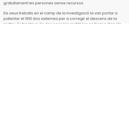
gratuïtament les persones sense recursos.
Els seus treballs en el camp de la investigació la van portar a
patentar el 1910 dos sistemes per a corregir el descens de la
matriu. Es tractava de dos pessaris metàl·lics en forma d’anells
l’objectiu dels quals era la subjecció dels òrgans pelvians. La
patent mai va arribar a posar-se en pràctica, però sens dubte
va ser fonamental per a descobriments posteriors.
Juntament amb la medicina i la divulgació, el tercer pilar de la
seua vida va ser la lluita per la igualtat entre homes i dones.
Aleixandre va ser membre de no poques societats
exclusivament femenines i va mantenir un ferri compromís amb
els avanços dels drets de les dones durant tota la seua vida. Se
la considera la impulsora de la primera manifestació feminista a
Espanya, el 1921, i va ser sòcia fundadora del Lyceum Club
Femení Espanyol.
Concepció Aleixandre, considerada com una de les pioneres de
la ginecologia a Espanya, va morir el 1952 a València als 90 anys.
Artista: Virginia Bersabé