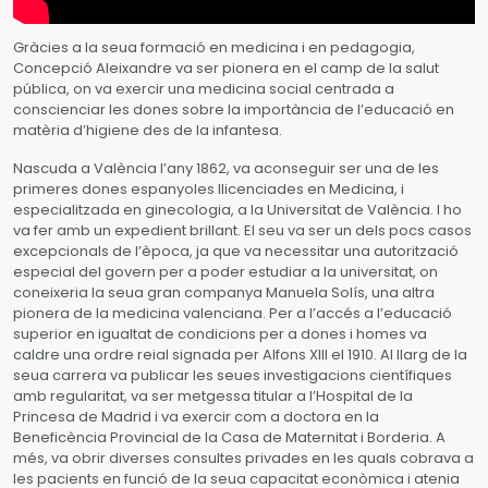
Gràcies a la seua formació en medicina i en pedagogia,
Concepció Aleixandre va ser pionera en el camp de la salut
pública, on va exercir una medicina social centrada a
conscienciar les dones sobre la importància de l’educació en
matèria d’higiene des de la infantesa.
Nascuda a València l’any 1862, va aconseguir ser una de les
primeres dones espanyoles llicenciades en Medicina, i
especialitzada en ginecologia, a la Universitat de València. I ho
va fer amb un expedient brillant. El seu va ser un dels pocs casos
excepcionals de l’època, ja que va necessitar una autorització
especial del govern per a poder estudiar a la universitat, on
coneixeria la seua gran companya Manuela Solís, una altra
pionera de la medicina valenciana. Per a l’accés a l’educació
superior en igualtat de condicions per a dones i homes va
caldre una ordre reial signada per Alfons XIII el 1910. Al llarg de la
seua carrera va publicar les seues investigacions científiques
amb regularitat, va ser metgessa titular a l’Hospital de la
Princesa de Madrid i va exercir com a doctora en la
Beneficència Provincial de la Casa de Maternitat i Borderia. A
més, va obrir diverses consultes privades en les quals cobrava a
les pacients en funció de la seua capacitat econòmica i atenia