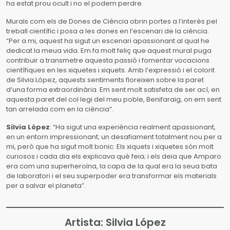
ha estat prou ocult i no el podem perdre.
Murals com els de Dones de Ciència obrin portes a l’interès pel
treball científic i posa a les dones en l’escenari de la ciència.
“Per a mi, aquest ha sigut un escenari apassionant al qual he
dedicat la meua vida. Em fa molt feliç que aquest mural puga
contribuir a transmetre aquesta passió i fomentar vocacions
científiques en les xiquetes i xiquets. Amb l’expressió i el colorit
de Silvia López, aquests sentiments floreixen sobre la paret
d’una forma extraordinària. Em sent molt satisfeta de ser ací, en
aquesta paret del col·legi del meu poble, Benifaraig, on em sent
tan arrelada com en la ciència”.
Silvia López
: “Ha sigut una experiència realment apassionant,
en un entorn impressionant; un desafiament totalment nou per a
mi, però que ha sigut molt bonic. Els xiquets i xiquetes són molt
curiosos i cada dia els explicava què feia; i els deia que Amparo
era com una superheroïna, la capa de la qual era la seua bata
de laboratori i el seu superpoder era transformar els materials
per a salvar el planeta”.
Artista: Silvia López